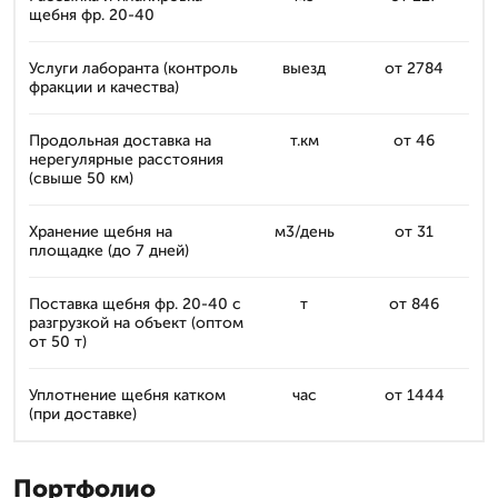
щебня фр. 20-40
Услуги лаборанта (контроль
выезд
от 2784
фракции и качества)
Продольная доставка на
т.км
от 46
нерегулярные расстояния
(свыше 50 км)
Хранение щебня на
м3/день
от 31
площадке (до 7 дней)
Поставка щебня фр. 20-40 с
т
от 846
разгрузкой на объект (оптом
от 50 т)
Уплотнение щебня катком
час
от 1444
(при доставке)
Портфолио