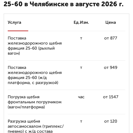
25-60 в Челябинске в августе 2026 г.
Услуга
Ед.Изм.
Цена
Поставка
т
от 877
железнодорожного щебня
фракция 25-60 (рыхлый
вагон)
Поставка
т
от 949
железнодорожного щебня
фракция 25-60 (ж/д
платформа, с разгрузкой)
Погрузка щебня
час
от 1547
фронтальным погрузчиком
(вагон/платформа)
Разгрузка щебня
т
от 120
автосамосвалом (триплекс/
пневмо) с ж/д состава