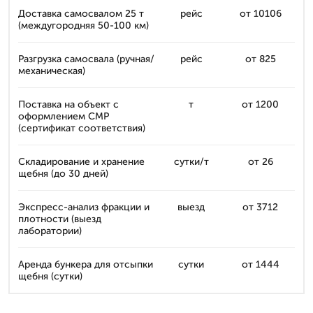
Доставка самосвалом 25 т
рейс
от 10106
(междугородняя 50-100 км)
Разгрузка самосвала (ручная/
рейс
от 825
механическая)
Поставка на объект с
т
от 1200
оформлением СМР
(сертификат соответствия)
Складирование и хранение
сутки/т
от 26
щебня (до 30 дней)
Экспресс-анализ фракции и
выезд
от 3712
плотности (выезд
лаборатории)
Аренда бункера для отсыпки
сутки
от 1444
щебня (сутки)