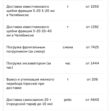
Доставка известнякового
т
от 1050
щебня фракция 5-20 5-20 км
в Челябинске
Доставка известнякового
т
от 1392
щебня фракция 5-20 20-40
км в Челябинске
Погрузка фронтальным
смена
от 7425
погрузчиком (за смену)
Погрузка экскаватором (за
час
от 1444
час)
Вывоз и утилизация мелкого
т
от 206
перебора (просев) при
доставке
Доставка самосвалом 20 т
рейс
от 4640
(городской тариф до 10 км)