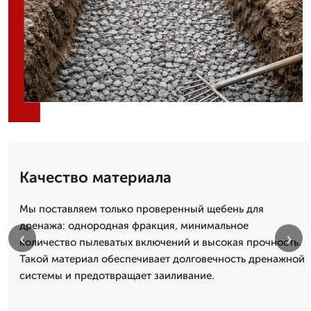
Качество материала
Мы поставляем только проверенный щебень для
дренажа: однородная фракция, минимальное
‹
›
количество пылеватых включений и высокая прочность.
Такой материал обеспечивает долговечность дренажной
системы и предотвращает заиливание.