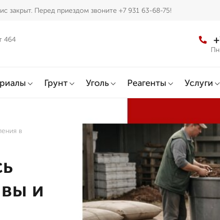
с закрыт. Перед приездом звоните +7 931 63-68-75!
+
т 464
Пн
ериалы
Грунт
Уголь
Реагенты
Услуги
ления в
сь
чвы и