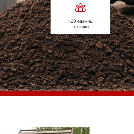
>20 едениц
техники