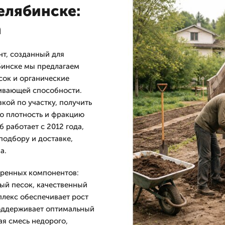
елябинске:
а
т, созданный для
бинске мы предлагаем
есок и органические
ивающей способности.
кой по участку, получить
ю плотность и фракцию
работает с 2012 года,
подбору и доставке,
а.
еренных компонентов:
ый песок, качественный
лекс обеспечивает рост
поддерживает оптимальный
ая смесь недорого,